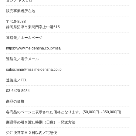
ヨシノ ヤスヒロ
販売事業者所在地
〒410-8588
静岡県沼津市東間門字上中溝515
連絡先／ホームページ
https://www.meidensha.co.jp/mss/
連絡先／電子メール
subscmng@mss.meidensha.co.jp
連絡先／TEL
03-6420-8934
商品の価格
各商品のページに表示された価格となります。(50,000円～350,000円)
商品等の引き渡し時期（日数）・発送方法
受注後営業日２日以内／宅急便