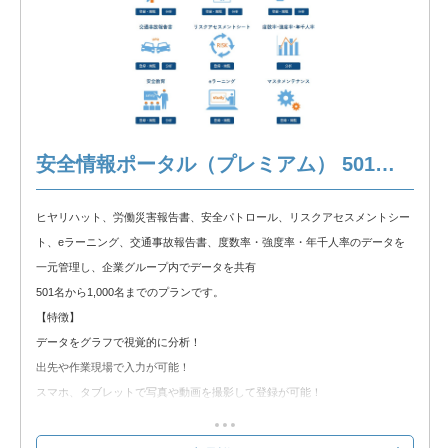
③安全パトロール
④リスクアセスメントシート
⑤eラーニング
⑥交通事故報告書
⑦度数率・強度率・年千人率
※以下の製品情報もご覧ください。
安全情報ポータル（プレミアム） 501名～1,000名
安全情報ポータル 製品説明
ヒヤリハット、労働災害報告書、安全パトロール、リスクアセスメントシー
◆無料トライアル◆
ト、eラーニング、交通事故報告書、度数率・強度率・年千人率のデータを
無料トライアルをお試しいただけます。以下のリンクからトライアルをお申
一元管理し、企業グループ内でデータを共有
込みください。
501名から1,000名までのプランです。
安全情報ポータル 無料トライアル
【特徴】
データをグラフで視覚的に分析！
出先や作業現場で入力が可能！
スマホ、タブレットで写真や動画を撮影して登録が可能！
労基提出資料をシステムから出力し、手書きの手間を軽減！
クラウド環境の為、Web使用が出来れば簡単に使用可能！