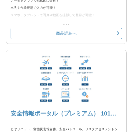
データをグラフで視覚的に分析！
出先や作業現場で入力が可能！
スマホ、タブレットで写真や動画を撮影して登録が可能！
労基提出資料をシステムから出力し、手書きの手間を軽減！
クラウド環境の為、Web使用が出来れば簡単に使用可能！
商品詳細へ
【含まれる機能】
①ヒヤリハット
②労働災害報告書
③安全パトロール
④リスクアセスメントシート
⑤eラーニング
⑥交通事故報告書
⑦度数率・強度率・年千人率
※以下の製品情報もご覧ください。
安全情報ポータル（プレミアム） 101名～300名
安全情報ポータル 製品説明
ヒヤリハット、労働災害報告書、安全パトロール、リスクアセスメントシー