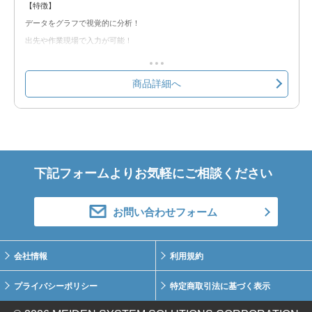
【特徴】
データをグラフで視覚的に分析！
出先や作業現場で入力が可能！
スマホ、タブレットで写真や動画を撮影して登録が可能！
労基提出資料をシステムから出力し、手書きの手間を軽減！
商品詳細へ
クラウド環境の為、Web使用が出来れば簡単に使用可能！
【含まれる機能】
①ヒヤリハット
②労働災害報告書
下記フォームよりお気軽にご相談ください
③安全パトロール
④リスクアセスメントシート
お問い合わせフォーム
⑤eラーニング
⑥交通事故報告書
⑦度数率・強度率・年千人率
会社情報
利用規約
※以下の製品情報もご覧ください。
プライバシーポリシー
特定商取引法に基づく表示
安全情報ポータル 製品説明