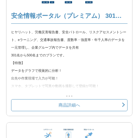
※以下の製品情報もご覧ください。
安全情報ポータル（プレミアム） 301名～500名
安全情報ポータル 製品説明
ヒヤリハット、労働災害報告書、安全パトロール、リスクアセスメントシー
◆無料トライアル◆
ト、eラーニング、交通事故報告書、度数率・強度率・年千人率のデータを
無料トライアルをお試しいただけます。以下のリンクからトライアルをお申
一元管理し、企業グループ内でデータを共有
込みください。
301名から500名までのプランです。
安全情報ポータル 無料トライアル
【特徴】
データをグラフで視覚的に分析！
出先や作業現場で入力が可能！
スマホ、タブレットで写真や動画を撮影して登録が可能！
労基提出資料をシステムから出力し、手書きの手間を軽減！
クラウド環境の為、Web使用が出来れば簡単に使用可能！
商品詳細へ
【含まれる機能】
①ヒヤリハット
②労働災害報告書