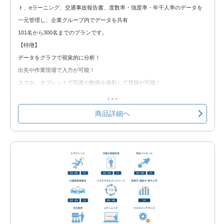
◆無料トライアル◆
ト、eラーニング、交通事故報告書、度数率・強度率・年千人率のデータを
無料トライアルをお試しいただけます。以下のリンクからトライアルをお申
一元管理し、企業グループ内でデータを共有
込みください。
101名から300名までのプランです。
安全情報ポータル 無料トライアル
【特徴】
データをグラフで視覚的に分析！
出先や作業現場で入力が可能！
スマホ、タブレットで写真や動画を撮影して登録が可能！
労基提出資料をシステムから出力し、手書きの手間を軽減！
クラウド環境の為、Web使用が出来れば簡単に使用可能！
商品詳細へ
【含まれる機能】
①ヒヤリハット
②労働災害報告書
③安全パトロール
④リスクアセスメントシート
③eラーニング
⑥交通事故報告書
⑦度数率・強度率・年千人率