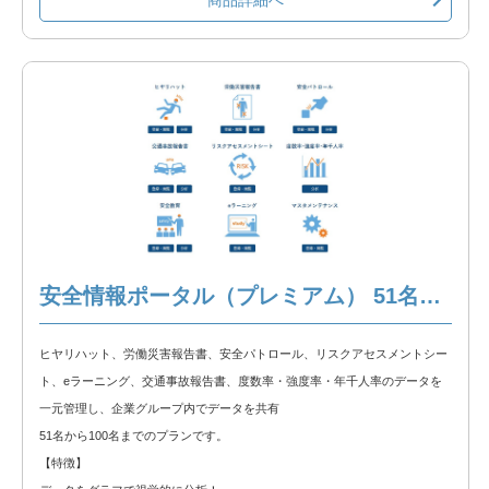
【含まれる機能】
①ヒヤリハット
②労働災害報告書
③安全パトロール
④リスクアセスメントシート
⑤eラーニング
⑥交通事故報告書
⑦度数率・強度率・年千人率
※以下の製品情報もご覧ください。
安全情報ポータル（プレミアム） 51名～100名
安全情報ポータル 製品説明
ヒヤリハット、労働災害報告書、安全パトロール、リスクアセスメントシー
◆無料トライアル◆
ト、eラーニング、交通事故報告書、度数率・強度率・年千人率のデータを
無料トライアルをお試しいただけます。以下のリンクからトライアルをお申
一元管理し、企業グループ内でデータを共有
込みください。
51名から100名までのプランです。
安全情報ポータル 無料トライアル
【特徴】