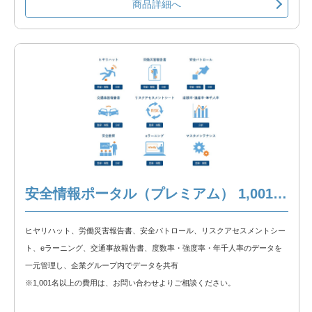
商品詳細へ
【含まれる機能】
①ヒヤリハット
②労働災害報告書
③安全パトロール
④リスクアセスメントシート
⑤eラーニング
⑥交通事故報告書
⑦度数率・強度率・年千人率
※以下の製品情報もご覧ください。
安全情報ポータル（プレミアム） 1,001名以上
安全情報ポータル 製品説明
ヒヤリハット、労働災害報告書、安全パトロール、リスクアセスメントシー
◆無料トライアル◆
ト、eラーニング、交通事故報告書、度数率・強度率・年千人率のデータを
無料トライアルをお試しいただけます。以下のリンクからトライアルをお申
一元管理し、企業グループ内でデータを共有
込みください。
※1,001名以上の費用は、お問い合わせよりご相談ください。
安全情報ポータル 無料トライアル