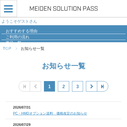
ようこそゲストさん
おすすめする理由
ご利用の流れ
商品一覧
TOP
お知らせ一覧
導入事例
Q&A
お知らせ一覧
1
2
3
2026/07/31
PC・HMDオプション送料 価格改定のお知らせ
2026/07/29